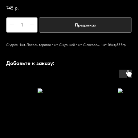
745
р.
Предзаказ
С угрём 4шт, Лосось терияки 4шт, С курицей 4шт, С лососем 4шт 16шт/535гр
Добавьте к заказу: