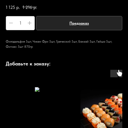
1 125
р.
1 216
р.
Предзаказ
Филадельфия 5шт, Чикен Фри 5шт, Греческий 5шт, Банзай 5шт, Гейша 5шт,
Фитнес 5шт 870гр
Добавьте к заказу: