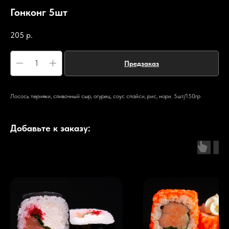
Гонконг 5шт
205
р.
Предзаказ
Лосось терияки, сливочный сыр, огурец, соус спайси, рис, нори. 5шт/150гр
Добавьте к заказу: