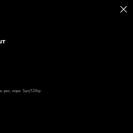
шт
и, рис, нори. 5шт/120гр