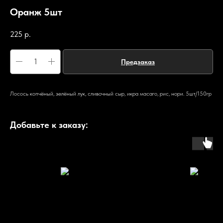
Оранж 5шт
225
р.
Предзаказ
Лосось копчёный, зелёный лук, сливочный сыр, икра масаго, рис, нори. 5шт/150гр
Добавьте к заказу: